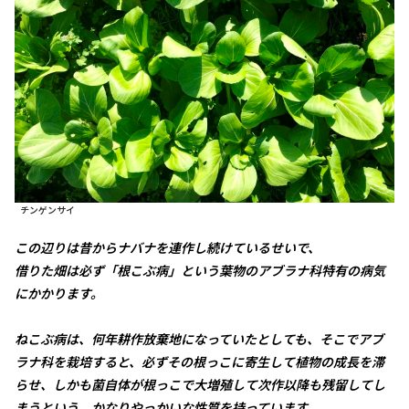
チンゲンサイ
この辺りは昔からナバナを連作し続けているせいで、
借りた畑は必ず「根こぶ病」という葉物のアブラナ科特有の病気
にかかります。
ねこぶ病は、何年耕作放棄地になっていたとしても、そこでアブ
ラナ科を栽培すると、必ずその根っこに寄生して植物の成長を滞
らせ、しかも菌自体が根っこで大増殖して次作以降も残留してし
まうという、かなりやっかいな性質を持っています。