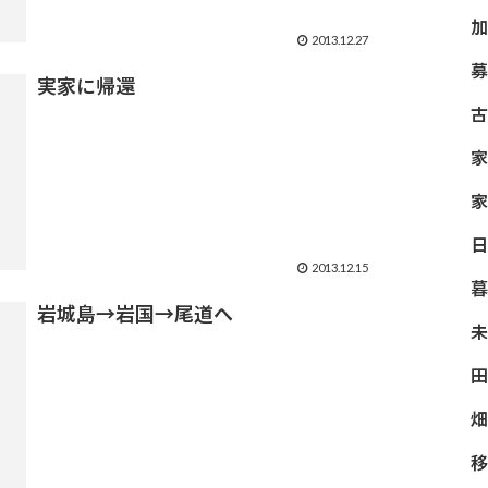
加
2013.12.27
募
実家に帰還
古
家
家
日
2013.12.15
暮
岩城島→岩国→尾道へ
未
田
畑
移