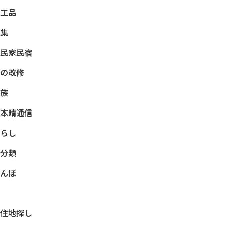
工品
集
民家民宿
の改修
族
本晴通信
らし
分類
んぼ
住地探し