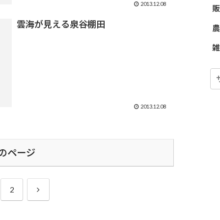
2013.12.08
販
雲海が見える泉谷棚田
農
雑
2013.12.08
のページ
次
2
へ