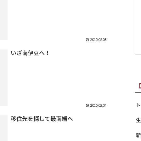
2015.02.08
いざ南伊豆へ！
ト
2015.02.04
移住先を探して最南端へ
生
新