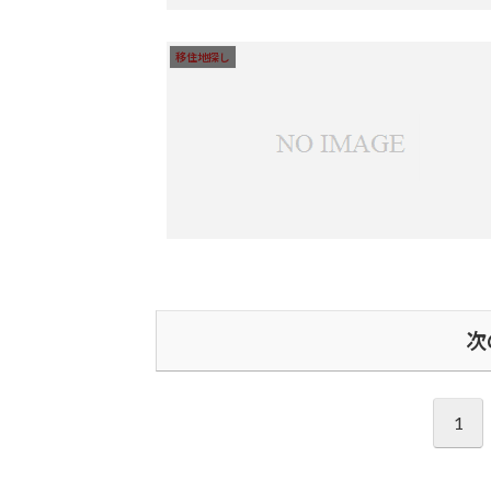
移住地探し
次
1