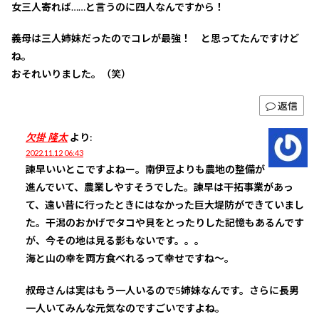
女三人寄れば……と言うのに四人なんですから！
義母は三人姉妹だったのでコレが最強！ と思ってたんですけど
ね。
おそれいりました。（笑）
返信
欠掛 隆太
より:
2022.11.12 06:43
諫早いいとこですよねー。南伊豆よりも農地の整備が
進んでいて、農業しやすそうでした。諫早は干拓事業があっ
て、遠い昔に行ったときにはなかった巨大堤防ができていまし
た。干潟のおかげでタコや貝をとったりした記憶もあるんです
が、今その地は見る影もないです。。。
海と山の幸を両方食べれるって幸せですね～。
叔母さんは実はもう一人いるので5姉妹なんです。さらに長男
一人いてみんな元気なのですごいですよね。