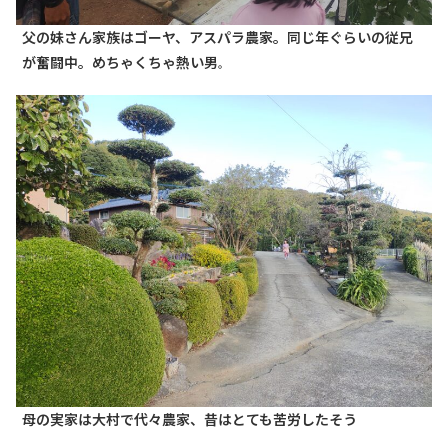
父の妹さん家族はゴーヤ、アスパラ農家。同じ年ぐらいの従兄
が奮闘中。めちゃくちゃ熱い男
。
母の実家は
大村で
代々農家、昔はとても苦労したそう