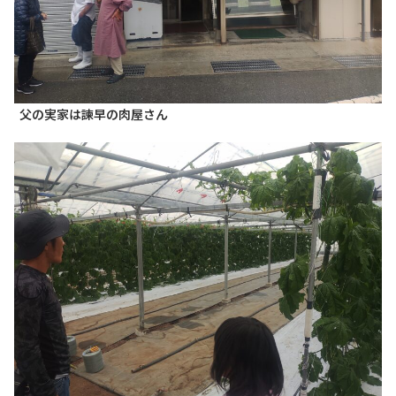
父の実家は
諫早の
肉屋さん