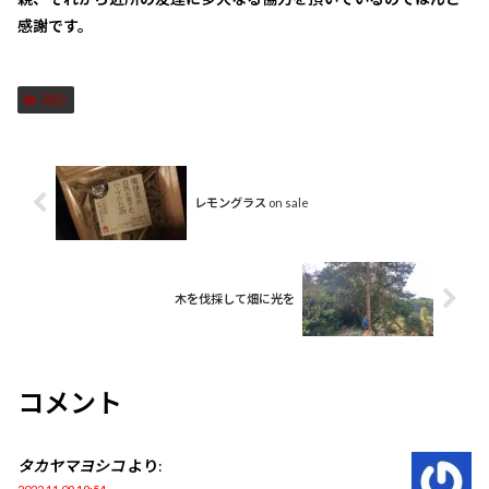
感謝です。
雑記
レモングラス on sale
木を伐採して畑に光を
コメント
タカヤマヨシコ
より: