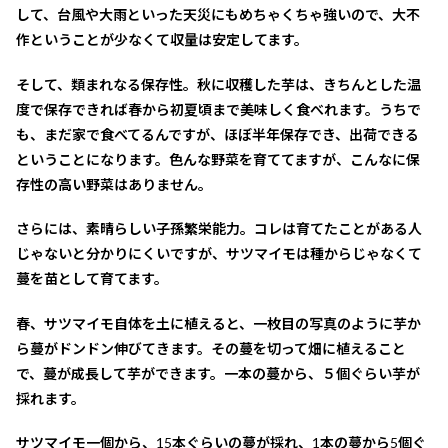
して、台風や大雨といった天災にもめちゃくちゃ強いので、大不
作ということが少なくて収量は安定してます。
そして、類まれなる保存性。秋に収穫した芋は、きちんとした温
度で保存できれば春から初夏頃まで美味しく食べれます。うちで
も、まだ家で食べてるんですが、ほぼ半年保存でき、出荷できる
ということになります。色んな野菜を育ててますが、こんなに保
存性の高い野菜はありません。
さらには、素晴らしい子孫繁栄能力。コレは育てたことがある人
じゃないと分かりにくいですが、サツマイモは種からじゃなくて
蔓を苗として育てます。
春、サツマイモ自体を土に植えると、一枚目の写真のように芋か
ら蔓がドンドン伸びてきます。その蔓を切って畑に植えること
で、蔓が成長して芋ができます。一本の蔓から、５個ぐらい芋が
採れます。
サツマイモ一個から、15本ぐらいの蔓が採れ、1本の蔓から5個ぐ