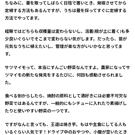
ちなみに、蔓を取ってしばらく日陰で置いとき、発根させてから
定植する方法もあるんですが、うちは蔓を採ってすぐに定植する
方法でやってます。
経験ではどちらも収穫量は変わらないし、活着(根が土に着く)も多
少良いぐらいでそこまで変わらない気がします。だったら、苗が
元気なうちに植えたいし、管理が楽な方がいいかなと思ってま
す。
サツマイモって、本当にすんごい野菜なんですよ。農家になってサ
ツマイモの新たな発見をするたびに、何回も感動させられまし
た。
食べる側からしたら、焼酎の原料として酒好きには必要不可欠な
野菜ではあるんですが、一般的にもシチューに入れたり素揚げし
たりと使いやすい野菜の一つです。
ですがなんと言っても、王道は焼き芋。もはや主食にしてる人も
いるぐらい人気です！ドライブ中のおやつや、小腹が空いたとき