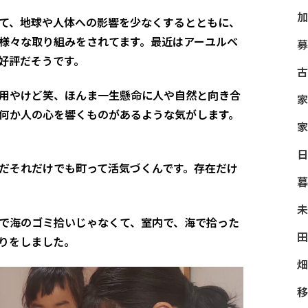
加
て、地球や人体への影響を少なくするとともに、
様々な取り組みをされてます。最近はアーユルベ
募
好評だそうです。
古
用やけど笑、ほんま一生懸命に人や自然と向き合
家
何か人の心を響くものがあるような気がします。
家
日
だそれだけでも町って活気づくんです。存在だけ
暮
未
で海のゴミ拾いじゃなくて、室内で、海で拾った
田
りをしました。
畑
移