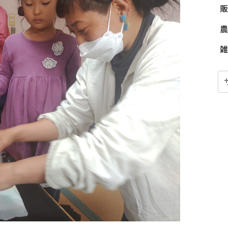
販
農
雑