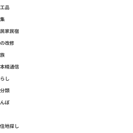
工品
集
民家民宿
の改修
族
本晴通信
らし
分類
んぼ
住地探し