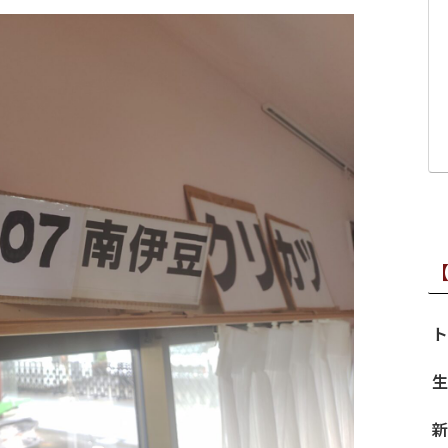
ト
生
新