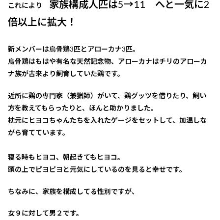
家族構成人匹は5→11 へと一気に2
これにより
倍以上に拡大！
新メンバーは烏骨鶏3匹とアローカナ3匹。
烏骨鶏はもはや有名な天然記念物、アローカナはチリのアローカ
ナ族が古来より飼育していた鶏です。
近所に鶏の専門家（兼猟師）がいて、鶏グッツを借りたり、飼い
方を教えてもらったりと、ほんと助かりました。
枕元にヒヨコちゃんたちを入れたゲージをセットして、加温しな
がら育てています。
寝る時もヒヨコ、朝起きてもヒヨコ。
頭の上でピヨピヨと元気にしているのを見ると幸せです。
ちなみに、家族を構成してる性別ですが、
女９に対して男２です。