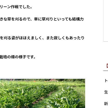
リーン作戦でした。
きな草を刈るので、単に草刈りといっても結構力
草を刈る姿がほほえましく、また寂しくもあったり
栽培の畑の様子です。
ト
生
新