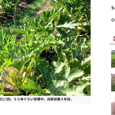
も
小
日に1回、５０本ぐらい収獲中。自家採種３年目。