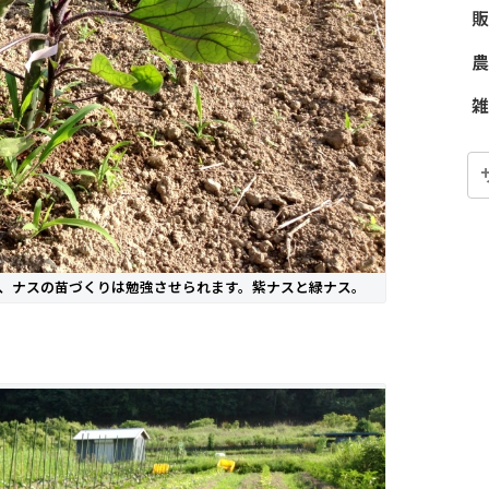
販
農
雑
、ナスの苗づくりは勉強させられます。紫ナスと緑ナス。