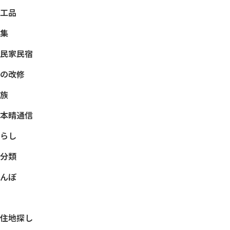
工品
集
民家民宿
の改修
族
本晴通信
らし
分類
んぼ
住地探し