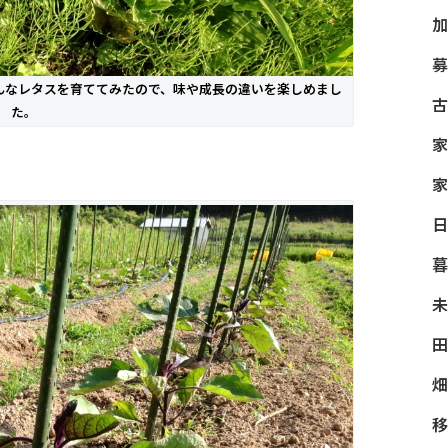
加
募
んなレタスを育ててみたので、味や成長の違いを楽しめまし
古
た。
家
家
日
暮
未
田
畑
移